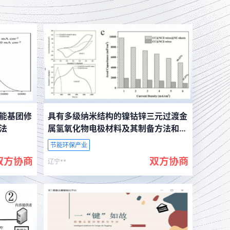
能基团修
具有多级纳米结构的镍钴锌三元过渡金
法
属氢氧化物电极材料及其制备方法和应
用
节能环保产业
双方协商
双方协商
辽宁**