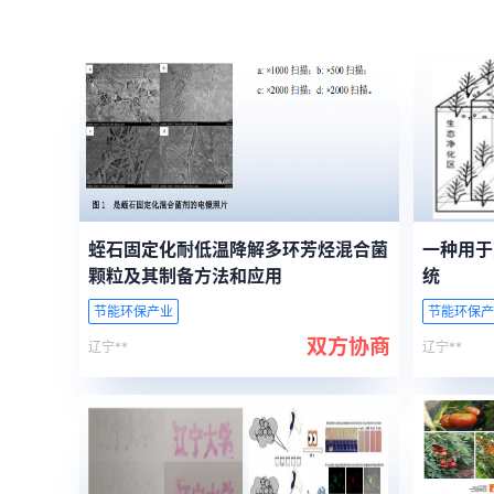
蛭石固定化耐低温降解多环芳烃混合菌
一种用于
颗粒及其制备方法和应用
统
节能环保产业
节能环保产
双方协商
辽宁**
辽宁**