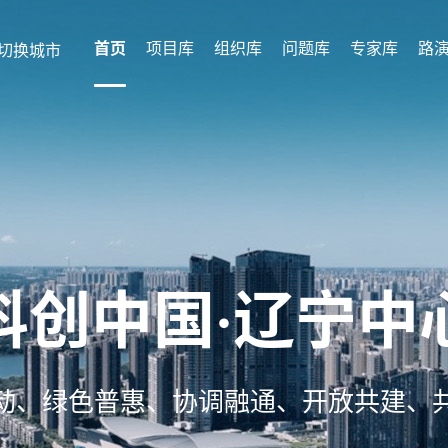
首页
项目库
组织库
问题库
专家库
路
切换城市
科创中国·辽宁中
动、绿色普惠、协调融通、开放共建、