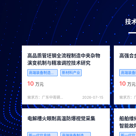
技
高品质管坯钢全流程制造中夹杂物
高强合
演变机制与精准调控技术研究
高端装备制造产业
新材料产业
10
10
万元
万元
需求方：广东中南钢铁股份有限公司
2026-07-15
电解槽火眼耐高温防爆视觉采集
船舶维
智能故
新一代信息技术产业
高端装备制造产业
智能制造装备产业