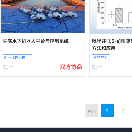
驻底水下机器人平台与控制系统
吡唑并[1,5-a]
方法和应用
新一代信息技术产业
生物产业
双方协商
辽宁**
辽宁**
首页
1
2