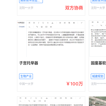
高新技术改造传统产业
双方协商
沈阳**大学
沈阳**大学
子宫托举器
固废基软
生物产业
城建规划
￥100万
中国**大学
沈阳*******