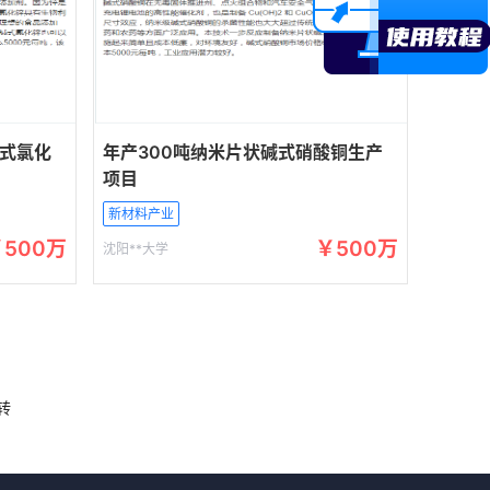
碱式氯化
年产300吨纳米片状碱式硝酸铜生产
项目
新材料产业
￥500万
￥500万
沈阳**大学