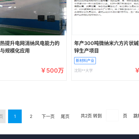
热提升电网消纳风电能力的
年产300吨微纳米六方片状
与规模化应用
锌生产项目
新材料产业
￥500万
沈阳**大学
共2页 转到
页
页
1
2
下一页
尾页