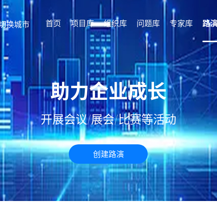
首页
项目库
组织库
问题库
专家库
路
切换城市
助力企业成长
开展会议/展会/比赛等活动
创建路演